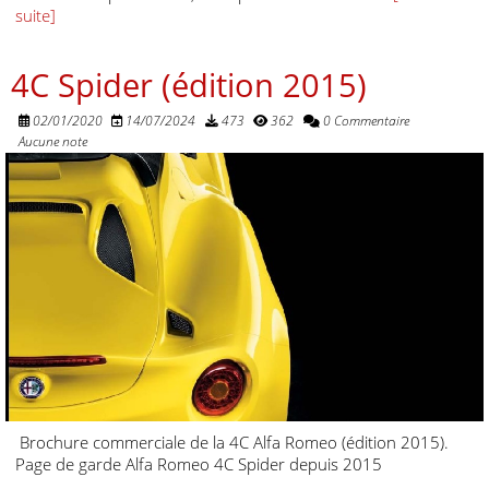
suite]
4C Spider (édition 2015)
02/01/2020
14/07/2024
473
362
0 Commentaire
Aucune note
Brochure commerciale de la 4C Alfa Romeo (édition 2015).
Page de garde Alfa Romeo 4C Spider depuis 2015