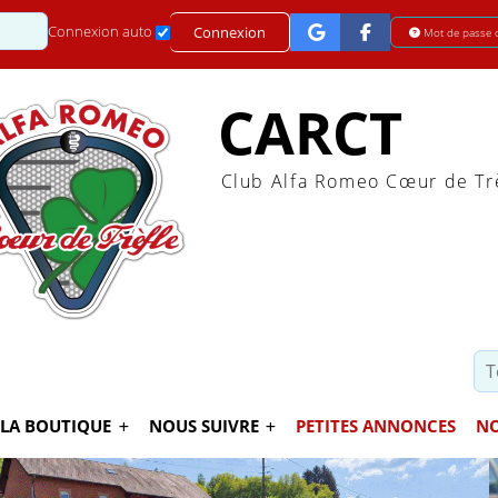
Mot de passe
Connexion auto
Connexion
Mot de passe 
CARCT
Club Alfa Romeo Cœur de Tr
LA BOUTIQUE
NOUS SUIVRE
PETITES ANNONCES
NO