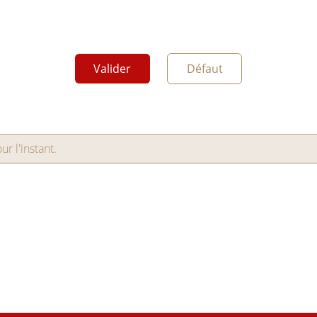
Valider
Défaut
r l'instant.