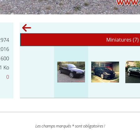
Miniatures (7)
2974
2016
 600
1 Ko
0
Les champs marqués * sont obligatoires !