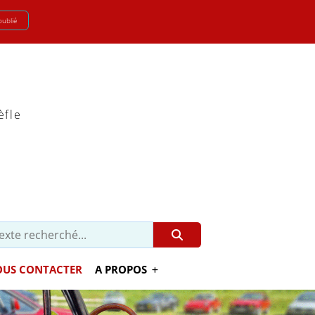
oublié
èfle
US CONTACTER
A PROPOS