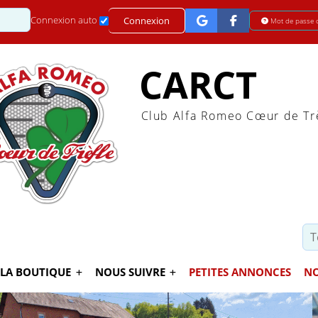
Mot de passe
Connexion auto
Connexion
Mot de passe 
CARCT
Club Alfa Romeo Cœur de Tr
LA BOUTIQUE
NOUS SUIVRE
PETITES ANNONCES
NO