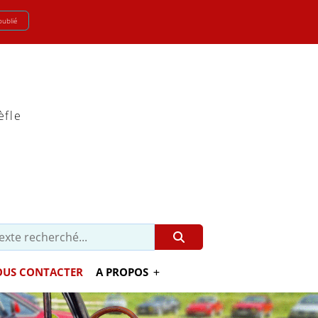
oublié
èfle
US CONTACTER
A PROPOS