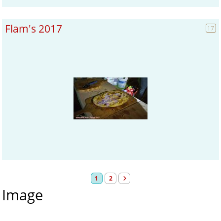
Flam's 2017
17
1
2
Image