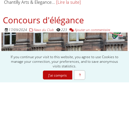
Chantilly Arts & Elegance...
[Lire la suite]
Concours d'élégance
17/09/2024
News du Club
223
Ajouter un commentaire
If you continue your visit to this website, you agree to use Cookies to
manage your connection, your preferences, and to save anonymous
visits statistics.
J'ai compris
On aura tout de même pu faire quelques vidéos malgré une
météo digne d'un mois de novembre. Deux Alfa Romeo sur le
plateau des anciennes qui ont été...
[Lire la suite]